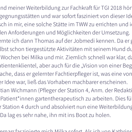
d meiner Weiterbildung zur Fachkraft für TGI 2018 hört
gnungsstätten und war sofort fasziniert von dieser Ide
ch in mir, eine solche Stätte im TWW zu errichten und 
den Anforderungen und Möglichkeiten der Umsetzung.
rnte ich dann Thomas auf der Jobmedi kennen. Da er g
lbst schon tiergestützte Aktivitäten mit seinem Hund d
 Wochen bei Milka und mir. Ziemlich schnell war klar, da
atientenklientel, aber auch für die „Vision von einer Be
ache, dass er gelernter Fachtierpfleger ist, was eine vo
r Idee war, ließ das Vorhaben machbarer erscheinen.
tian Wichmann (Pfleger der Station 4, Anm. der Redakt
t Patient*innen gartentherapeutisch zu arbeiten. Dies fü
r Station 4 durch und absolviert nun eine Weiterbildu
a lag es sehr nahe, ihn mit ins Boot zu holen.
ernarr faszinierte mich Milka sofort. Als ich von Kathrins