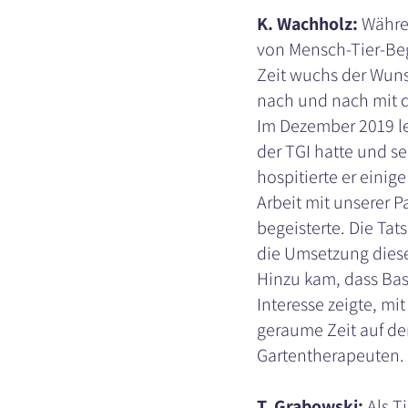
K. Wachholz:
Währen
von Mensch-Tier-Bege
Zeit wuchs der Wuns
nach und nach mit 
Im Dezember 2019 le
der TGI hatte und se
hospitierte er einige
Arbeit mit unserer P
begeisterte. Die Tats
die Umsetzung diese
Hinzu kam, dass Bas
Interesse zeigte, mi
geraume Zeit auf de
Gartentherapeuten. D
T. Grabowski:
Als Ti