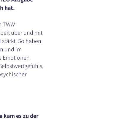
h hat.
 Im TWW
rbeit über und mit
 stärkt. So haben
en und im
ve Emotionen
elbstwertgefühls,
psychischer
e kam es zu der