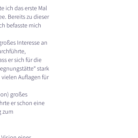
e ich das erste Mal
e. Bereits zu dieser
ich befasste mich
roßes Interesse an
urchführte,
ss er sich für die
gegnungstätte“ stark
n vielen Auflagen für
ion) großes
hrte er schon eine
ng zum
 Vision einer