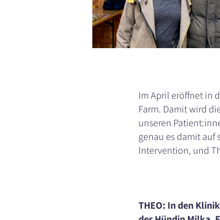
Im April eröffnet in
Farm. Damit wird di
unseren Patient:inn
genau es damit auf s
Intervention, und T
THEO: In den Klinik
der Hündin Milka. 