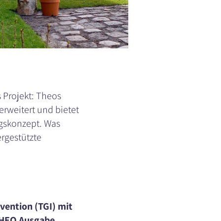
s Projekt: Theos
erweitert und bietet
ngskonzept. Was
ergestützte
rvention (TGI) mit
(THEO Ausgabe