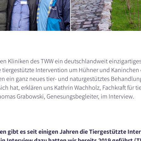
 den Kliniken des TWW ein deutschlandweit einzigartige
e tiergestützte Intervention um Hühner und Kaninchen 
en ein ganz neues tier- und naturgestütztes Behandlu
ich hat, erklären uns Kathrin Wachholz, Fachkraft für ti
homas Grabowski, Genesungsbegleiter, im Interview.
en gibt es seit einigen Jahren die Tiergestützte Inte
Ein Interview dazu hatten wir bereits 2019 geführt 