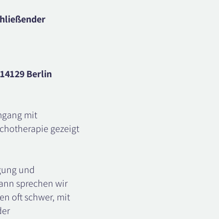
chließender
14129 Berlin
mgang mit
chotherapie gezeigt
agung und
ann sprechen wir
n oft schwer, mit
der