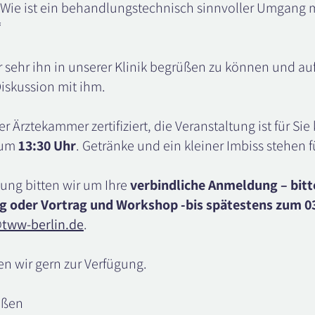
ie ist ein behandlungstechnisch sinnvoller Umgang m
“
r sehr ihn in unserer Klinik begrüßen zu können und au
iskussion mit ihm.
er Ärztekammer zertifiziert, die Veranstaltung ist für Sie 
 um
13:30 Uhr
. Getränke und ein kleiner Imbiss stehen fü
tung bitten wir um Ihre
verbindliche Anmeldung – bit
g oder Vortrag und Workshop -bis spätestens zum 0
tww-berlin.de
.
en wir gern zur Verfügung.
üßen