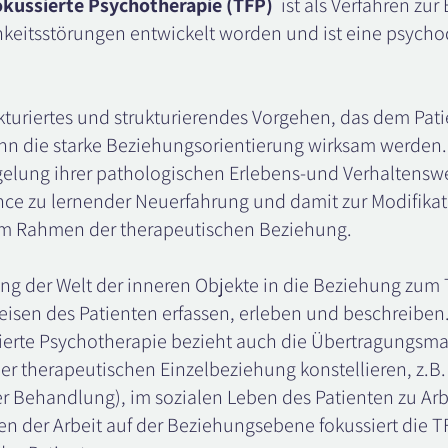
kussierte Psychotherapie (TFP)
ist als Verfahren zu
hkeitsstörungen entwickelt worden und ist eine psyc
rukturiertes und strukturierendes Vorgehen, das dem Pati
nn die starke Beziehungsorientierung wirksam werden.
gelung ihrer pathologischen Erlebens-und Verhaltensw
ance zu lernender Neuerfahrung und damit zur Modifikat
m Rahmen der therapeutischen Beziehung.
ng der Welt der inneren Objekte in die Beziehung zu
eisen des Patienten erfassen, erleben und beschreiben.
erte Psychotherapie bezieht auch die Übertragungsman
der therapeutischen Einzelbeziehung konstellieren, z.
er Behandlung), im sozialen Leben des Patienten zu Ar
 der Arbeit auf der Beziehungsebene fokussiert die T