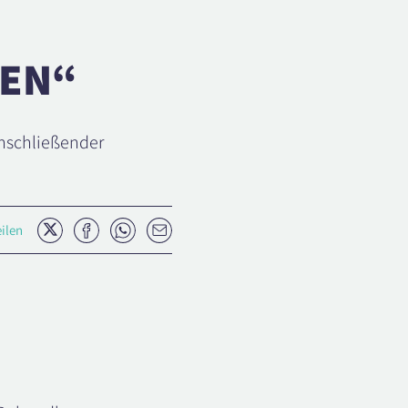
GEN“
nschließender
Twitter
Facebook
Whatsapp
E-
eilen
Mail