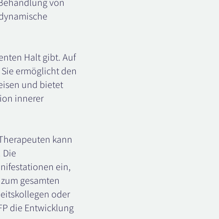
r Behandlung von
hodynamische
enten Halt gibt. Auf
 Sie ermöglicht den
eisen und bietet
ion innerer
m Therapeuten kann
 Die
ifestationen ein,
B. zum gesamten
beitskollegen oder
FP die Entwicklung