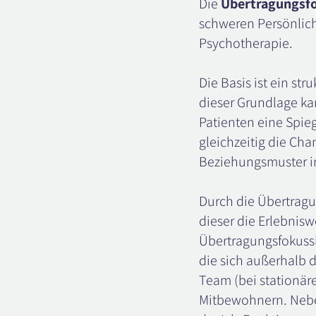
Die
Übertragungsfo
schweren Persönlic
Psychotherapie.
Die Basis ist ein st
dieser Grundlage ka
Patienten eine Spie
gleichzeitig die Ch
Beziehungsmuster i
Durch die Übertragu
dieser die Erlebnisw
Übertragungsfokussi
die sich außerhalb 
Team (bei stationär
Mitbewohnern. Neben