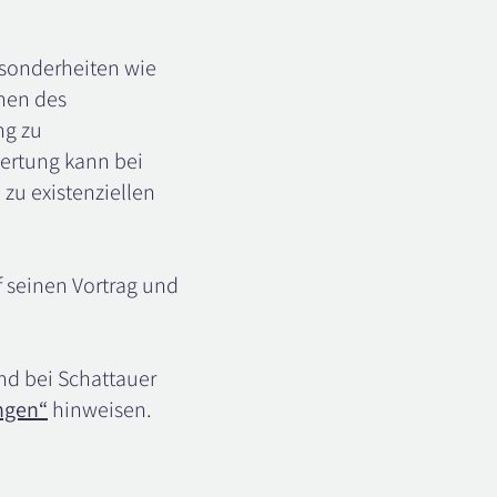
sonderheiten wie
onen des
ng zu
wertung kann bei
zu existenziellen
f seinen Vortrag und
nd bei Schattauer
ngen“
hinweisen.